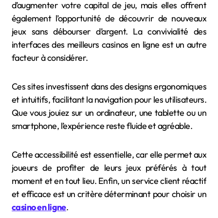
d’augmenter votre capital de jeu, mais elles offrent
également l’opportunité de découvrir de nouveaux
jeux sans débourser d’argent. La convivialité des
interfaces des meilleurs casinos en ligne est un autre
facteur à considérer.
Ces sites investissent dans des designs ergonomiques
et intuitifs, facilitant la navigation pour les utilisateurs.
Que vous jouiez sur un ordinateur, une tablette ou un
smartphone, l’expérience reste fluide et agréable.
Cette accessibilité est essentielle, car elle permet aux
joueurs de profiter de leurs jeux préférés à tout
moment et en tout lieu. Enfin, un service client réactif
et efficace est un critère déterminant pour choisir un
casino en ligne
.