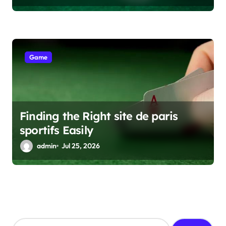
Game
Finding the Right site de paris
sportifs Easily
admin
Jul 25, 2026
S