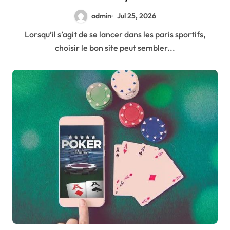
admin
Jul 25, 2026
Lorsqu’il s’agit de se lancer dans les paris sportifs,
choisir le bon site peut sembler...