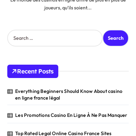
joueurs, qu’ils soient...
S
e
a
r
c
h
Recent Posts
f
o
r
Everything Beginners Should Know About casino
:
en ligne france légal
Les Promotions Casino En Ligne À Ne Pas Manquer
Top Rated Legal Online Casino France Sites