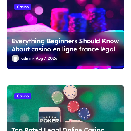
i
Casino
o
n
Everything Beginners Should Know
About casino en ligne france légal
admin
Aug 7, 2026
Casino
Top Rated Legal Online Casino