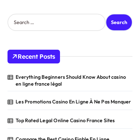
S
e
a
r
c
h
Recent Posts
f
o
r
Everything Beginners Should Know About casino
:
en ligne france légal
Les Promotions Casino En Ligne À Ne Pas Manquer
Top Rated Legal Online Casino France Sites
Compare the Best Casino Fiable En Ligne