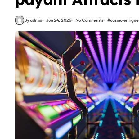
By admin
Jun 24, 2026
No Comments
#
casino en ligne