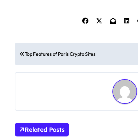
P
Top Features of Paris Crypto Sites
o
s
t
n
a
v
Related Posts
i