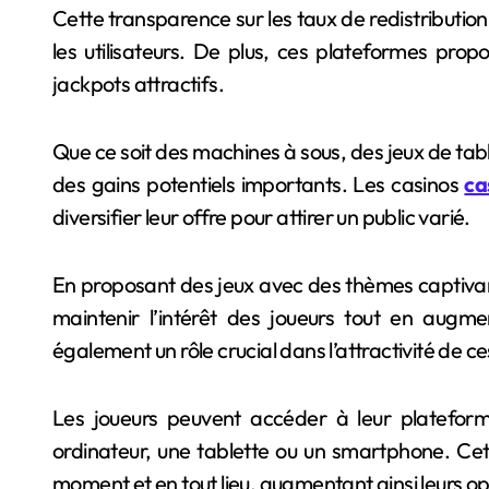
Cette transparence sur les taux de redistribution 
les utilisateurs. De plus, ces plateformes pr
jackpots attractifs.
Que ce soit des machines à sous, des jeux de tabl
des gains potentiels importants. Les casinos
ca
diversifier leur offre pour attirer un public varié.
En proposant des jeux avec des thèmes captivan
maintenir l’intérêt des joueurs tout en augmen
également un rôle crucial dans l’attractivité de ce
Les joueurs peuvent accéder à leur plateform
ordinateur, une tablette ou un smartphone. Cette
moment et en tout lieu, augmentant ainsi leurs o