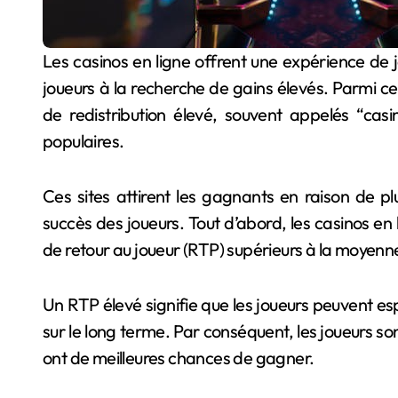
Les casinos en ligne offrent une expérience de jeu unique et captivante, attirant de plus en plus de
joueurs à la recherche de gains élevés. Parmi ce
de redistribution élevé, souvent appelés “casi
populaires.
Ces sites attirent les gagnants en raison de pl
succès des joueurs. Tout d’abord, les casinos en 
de retour au joueur (RTP) supérieurs à la moyenn
Un RTP élevé signifie que les joueurs peuvent esp
sur le long terme. Par conséquent, les joueurs son
ont de meilleures chances de gagner.