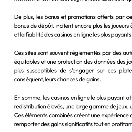
De plus, les bonus et promotions offerts par ces 
bonus de dépôt, incitent encore plus les joueurs à
et la fiabilité des casinos en ligne les plus payan
Ces sites sont souvent réglementés par des auto
équitables et une protection des données des joue
plus susceptibles de s’engager sur ces pla
conséquent, leurs chances de gains.
En somme, les casinos en ligne le plus payant 
redistribution élevés, une large gamme de jeux, u
Ces éléments combinés créent une expérience de
remporter des gains significatifs tout en profitant