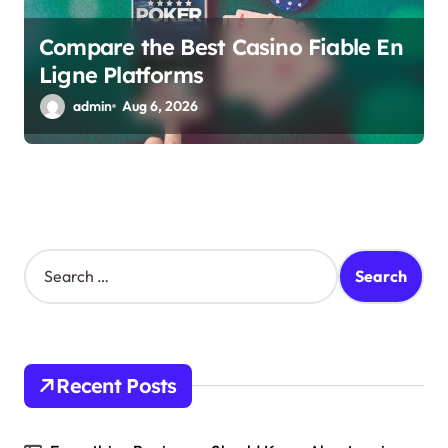
Compare the Best Casino Fiable En
Ligne Platforms
admin
Aug 6, 2026
S
e
a
r
c
h
Recent Posts
f
o
r