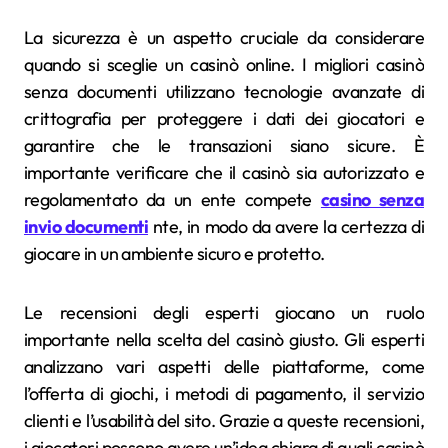
La sicurezza è un aspetto cruciale da considerare
quando si sceglie un casinò online. I migliori casinò
senza documenti utilizzano tecnologie avanzate di
crittografia per proteggere i dati dei giocatori e
garantire che le transazioni siano sicure. È
importante verificare che il casinò sia autorizzato e
regolamentato da un ente compete
casino senza
invio documenti
nte, in modo da avere la certezza di
giocare in un ambiente sicuro e protetto.
Le recensioni degli esperti giocano un ruolo
importante nella scelta del casinò giusto. Gli esperti
analizzano vari aspetti delle piattaforme, come
l’offerta di giochi, i metodi di pagamento, il servizio
clienti e l’usabilità del sito. Grazie a queste recensioni,
i giocatori possono avere un’idea chiara di quali casinò