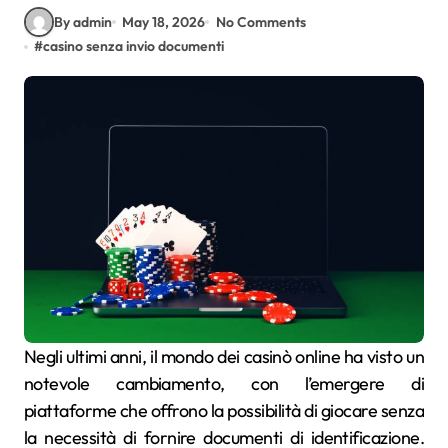
By admin
May 18, 2026
No Comments
#
casino senza invio documenti
Negli ultimi anni, il mondo dei casinò online ha visto un
notevole cambiamento, con l’emergere di
piattaforme che offrono la possibilità di giocare senza
la necessità di fornire documenti di identificazione.