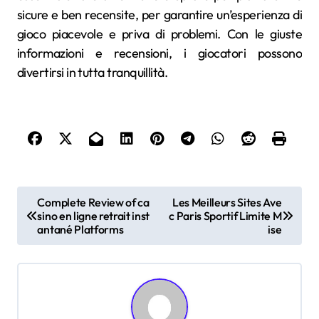
sicure e ben recensite, per garantire un’esperienza di
gioco piacevole e priva di problemi. Con le giuste
informazioni e recensioni, i giocatori possono
divertirsi in tutta tranquillità.
P
Complete Review of ca
Les Meilleurs Sites Ave
sino en ligne retrait inst
c Paris Sportif Limite M
o
antané Platforms
ise
s
t
n
a