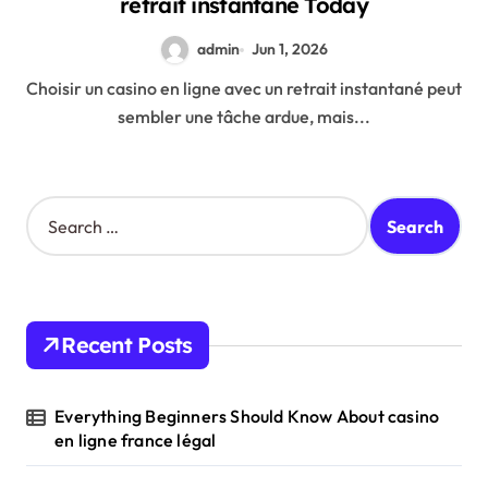
retrait instantané Today
admin
Jun 1, 2026
Choisir un casino en ligne avec un retrait instantané peut
sembler une tâche ardue, mais...
S
e
a
r
c
h
Recent Posts
f
o
r
Everything Beginners Should Know About casino
:
en ligne france légal