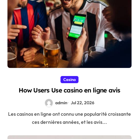
Casino
How Users Use casino en ligne avis
admin
Jul 22, 2026
Les casinos en ligne ont connu une popularité croissante
ces dernières années, et les avis...