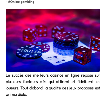
#
Online gambling
Le succès des meilleurs casinos en ligne repose sur
plusieurs facteurs clés qui attirent et fidélisent les
joueurs. Tout d’abord, la qualité des jeux proposés est
primordiale.