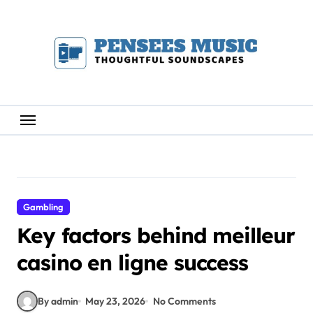
Skip
to
content
Gambling
Key factors behind meilleur
casino en ligne success
By admin
May 23, 2026
No Comments