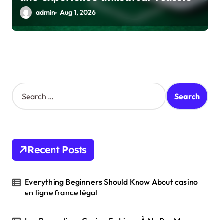
admin
Aug 1, 2026
S
e
a
r
c
h
Recent Posts
f
o
r
Everything Beginners Should Know About casino
:
en ligne france légal