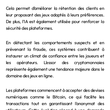
Cela permet d’améliorer la rétention des clients en
leur proposant des jeux adaptés à leurs préférences.
De plus, l’IA est également utilisée pour renforcer la
sécurité des plateformes.
En détectant les comportements suspects et en
prévenant la fraude, ces systèmes contribuent à
instaurer un climat de confiance entre les joueurs et
les opérateurs. L’essor des cryptomonnaies
représente également une tendance majeure dans le
domaine des jeux en ligne.
Les plateformes commencent à accepter des devises
numériques comme le Bitcoin, ce qui facilite les
transactions tout en garantissant l’anonymat des