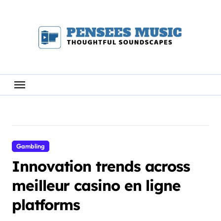
Skip
to
content
Gambling
Innovation trends across
meilleur casino en ligne
platforms