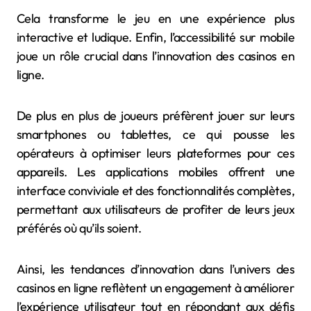
Cela transforme le jeu en une expérience plus
interactive et ludique. Enfin, l’accessibilité sur mobile
joue un rôle crucial dans l’innovation des casinos en
ligne.
De plus en plus de joueurs préfèrent jouer sur leurs
smartphones ou tablettes, ce qui pousse les
opérateurs à optimiser leurs plateformes pour ces
appareils. Les applications mobiles offrent une
interface conviviale et des fonctionnalités complètes,
permettant aux utilisateurs de profiter de leurs jeux
préférés où qu’ils soient.
Ainsi, les tendances d’innovation dans l’univers des
casinos en ligne reflètent un engagement à améliorer
l’expérience utilisateur tout en répondant aux défis