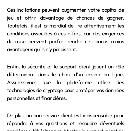
Ces incitations peuvent augmenter votre capital de
jeu et offrir davantage de chances de gagner.
Toutefois, il est primordial de lire attentivement les
conditions associées à ces offres, car des exigences
de mise peuvent parfois rendre ces bonus moins
avantageux qu’ils n’y paraissent.
Enfin, la sécurité et le support client jouent un rôle
déterminant dans le choix d’un casino en ligne.
Assurez-vous que la plateforme utilise des
technologies de cryptage pour protéger vos données
personnelles et financières.
De plus, un bon service client est indispensable pour
répondre à vos questions et résoudre d’éventuels