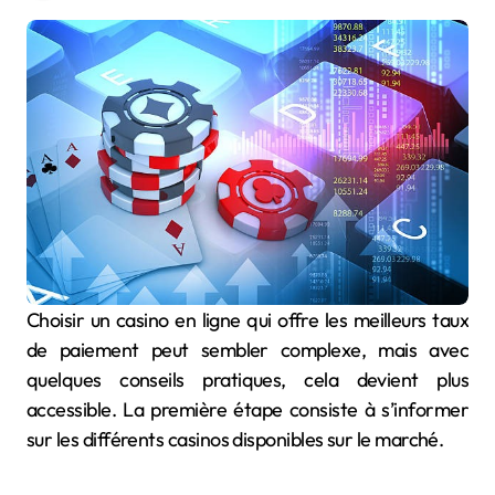
Choisir un casino en ligne qui offre les meilleurs taux
de paiement peut sembler complexe, mais avec
quelques conseils pratiques, cela devient plus
accessible. La première étape consiste à s’informer
sur les différents casinos disponibles sur le marché.