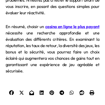
problèmes. N’hésitez pas à tester le support avant de
vous inscrire, en posant des questions simples pour
évaluer leur réactivité.
En résumé, choisir un
casino en ligne le plus payant
nécessite une recherche approfondie et une
évaluation des différents critères. En examinant la
réputation, les taux de retour, la diversité des jeux, les
bonus et la sécurité, vous pourrez faire un choix
éclairé qui augmentera vos chances de gains tout en
garantissant une expérience de jeu agréable et
sécurisée.