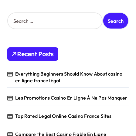
S
e
a
r
c
h
Recent Posts
f
o
r
Everything Beginners Should Know About casino
:
en ligne france légal
Les Promotions Casino En Ligne À Ne Pas Manquer
Top Rated Legal Online Casino France Sites
Compare the Best Casino Fiable En Ligne