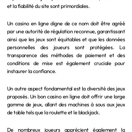
et la fiabilité du site sont primordiales.
Un casino en ligne digne de ce nom doit être agréé
par une autorité de régulation reconnue, garantissant
ainsi que les jeux sont équitables et que les données
personnelles des joueurs sont protégées. La
transparence des méthodes de paiement et des
conditions de mise est également cruciale pour
instaurer la confiance.
Un autre aspect fondamental est la diversité des jeux
proposés. Un bon casino en ligne doit offrir une large
gamme de jeux, allant des machines à sous aux jeux
de table tels que la roulette et le blackjack.
De nombreux joueurs apprécient également la