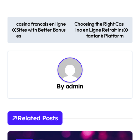
P
casino francais en ligne
Choosing the Right Cas
Sites with Better Bonus
ino en Ligne Retrait Ins
o
es
tantané Platform
s
t
n
a
v
By
admin
i
g
a
Related Posts
t
i