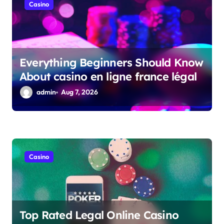
Casino
o
n
Everything Beginners Should Know
About casino en ligne france légal
admin
Aug 7, 2026
Casino
Top Rated Legal Online Casino