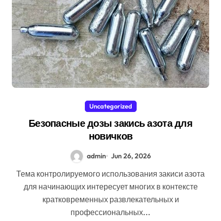
Uncategorized
Безопасные дозы закись азота для
новичков
admin
Jun 26, 2026
Тема контролируемого использования закиси азота
для начинающих интересует многих в контексте
кратковременных развлекательных и
профессиональных...