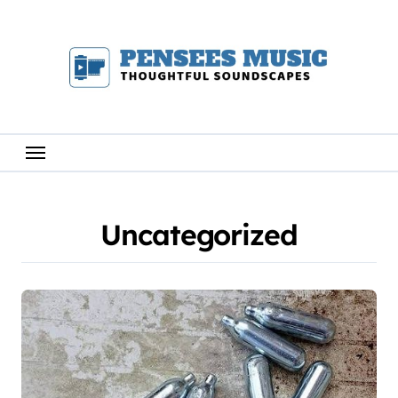
Skip
to
content
Uncategorized