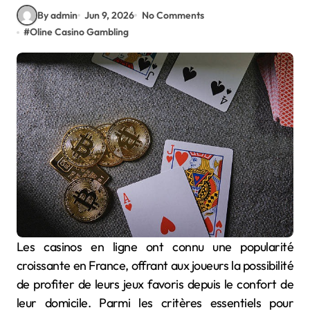
By admin
Jun 9, 2026
No Comments
#
Oline Casino Gambling
Les casinos en ligne ont connu une popularité
croissante en France, offrant aux joueurs la possibilité
de profiter de leurs jeux favoris depuis le confort de
leur domicile. Parmi les critères essentiels pour