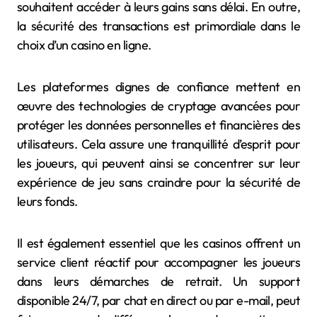
souhaitent accéder à leurs gains sans délai. En outre,
la sécurité des transactions est primordiale dans le
choix d’un casino en ligne.
Les plateformes dignes de confiance mettent en
œuvre des technologies de cryptage avancées pour
protéger les données personnelles et financières des
utilisateurs. Cela assure une tranquillité d’esprit pour
les joueurs, qui peuvent ainsi se concentrer sur leur
expérience de jeu sans craindre pour la sécurité de
leurs fonds.
Il est également essentiel que les casinos offrent un
service client réactif pour accompagner les joueurs
dans leurs démarches de retrait. Un support
disponible 24/7, par chat en direct ou par e-mail, peut