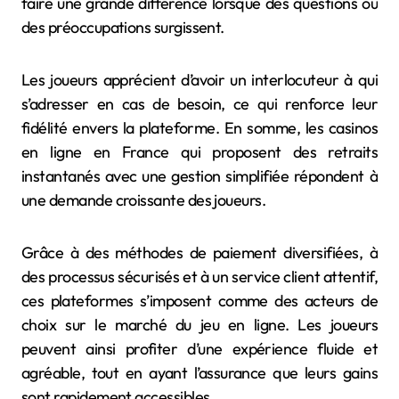
faire une grande différence lorsque des questions ou
des préoccupations surgissent.
Les joueurs apprécient d’avoir un interlocuteur à qui
s’adresser en cas de besoin, ce qui renforce leur
fidélité envers la plateforme. En somme, les casinos
en ligne en France qui proposent des retraits
instantanés avec une gestion simplifiée répondent à
une demande croissante des joueurs.
Grâce à des méthodes de paiement diversifiées, à
des processus sécurisés et à un service client attentif,
ces plateformes s’imposent comme des acteurs de
choix sur le marché du jeu en ligne. Les joueurs
peuvent ainsi profiter d’une expérience fluide et
agréable, tout en ayant l’assurance que leurs gains
sont rapidement accessibles.