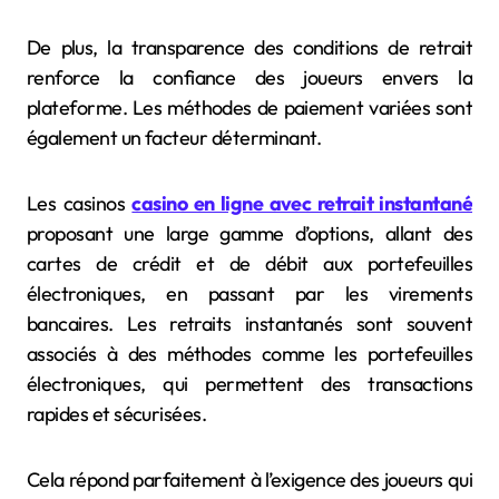
De plus, la transparence des conditions de retrait
renforce la confiance des joueurs envers la
plateforme. Les méthodes de paiement variées sont
également un facteur déterminant.
Les casinos
casino en ligne avec retrait instantané
proposant une large gamme d’options, allant des
cartes de crédit et de débit aux portefeuilles
électroniques, en passant par les virements
bancaires. Les retraits instantanés sont souvent
associés à des méthodes comme les portefeuilles
électroniques, qui permettent des transactions
rapides et sécurisées.
Cela répond parfaitement à l’exigence des joueurs qui