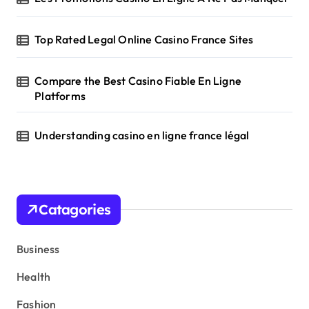
Top Rated Legal Online Casino France Sites
Compare the Best Casino Fiable En Ligne
Platforms
Understanding casino en ligne france légal
Catagories
Business
Health
Fashion