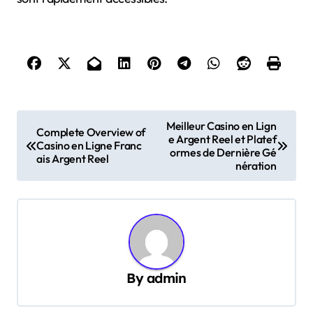
P
Meilleur Casino en Lign
Complete Overview of
e Argent Reel et Platef
o
Casino en Ligne Franc
ormes de Dernière Gé
ais Argent Reel
s
nération
t
n
a
v
By
admin
i
g