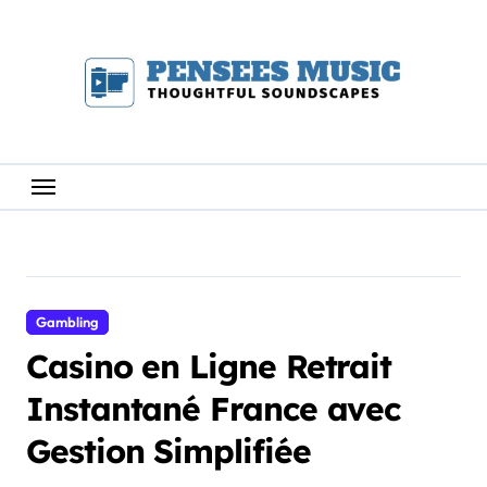
Skip
to
content
Gambling
Casino en Ligne Retrait
Instantané France avec
Gestion Simplifiée