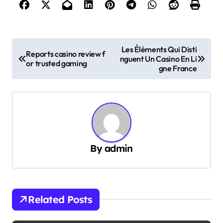
P
Les Éléments Qui Disti
Reports casino review f
nguent Un Casino En Li
o
or trusted gaming
gne France
s
t
n
a
v
By
admin
i
g
a
Related Posts
t