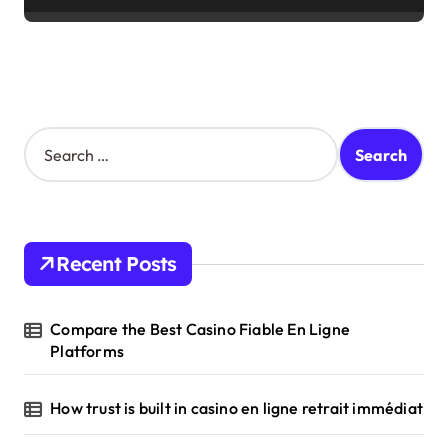
S
e
a
r
c
h
Recent Posts
f
o
r
Compare the Best Casino Fiable En Ligne
:
Platforms
How trust is built in casino en ligne retrait immédiat