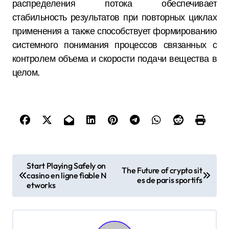
распределения потока обеспечивает
стабильность результатов при повторных циклах
применения а также способствует формированию
системного понимания процессов связанных с
контролем объема и скорости подачи вещества в
целом.
P
Start Playing Safely on
The Future of crypto sit
casino en ligne fiable N
o
es de paris sportifs
etworks
s
t