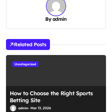
n
a
v
By
admin
i
g
a
Related Posts
t
i
Uncategorized
o
n
How to Choose the Right Sports
Betting Site
admin
Mar 13, 2026